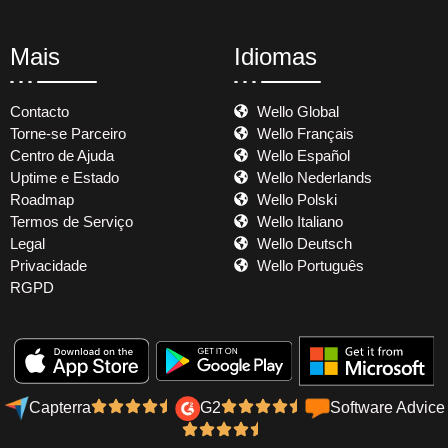
Mais
Idiomas
Contacto
Wello Global
Torne-se Parceiro
Wello Français
Centro de Ajuda
Wello Español
Uptime e Estado
Wello Nederlands
Roadmap
Wello Polski
Termos de Serviço
Wello Italiano
Legal
Wello Deutsch
Privacidade
Wello Português
RGPD
Capterra
G2
Software Advice