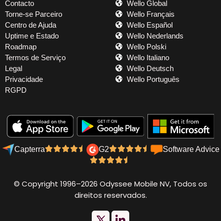
Contacto
Wello Global
Torne-se Parceiro
Wello Français
Centro de Ajuda
Wello Español
Uptime e Estado
Wello Nederlands
Roadmap
Wello Polski
Termos de Serviço
Wello Italiano
Legal
Wello Deutsch
Privacidade
Wello Português
RGPD
Capterra
G2
Software Advice
© Copyright 1996–2026 Odyssee Mobile NV, Todos os
direitos reservados.