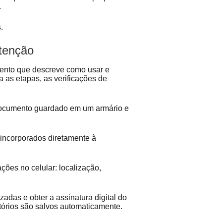
.
s.
utenção
nto que descreve como usar e
 as etapas, as verificações de
documento guardado em um armário e
.
ão incorporados diretamente à
ções no celular: localização,
lizadas e obter a assinatura digital do
tórios são salvos automaticamente.