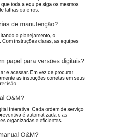
e que toda a equipe siga os mesmos
e falhas ou erros.
rias de manutenção?
litando o planejamento, o
. Com instruções claras, as equipes
papel para versões digitais?
ar e acessar. Em vez de procurar
tamente as instruções corretas em seus
recisão.
nual O&M?
tal interativa. Cada ordem de serviço
preventiva é automatizada e as
s organizadas e eficientes.
m manual O&M?